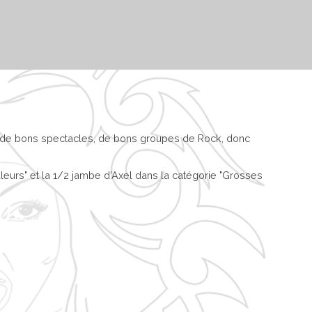
e, de bons spectacles, de bons groupes de Rock, donc
eurs" et la 1/2 jambe d’Axel dans la catégorie "Grosses